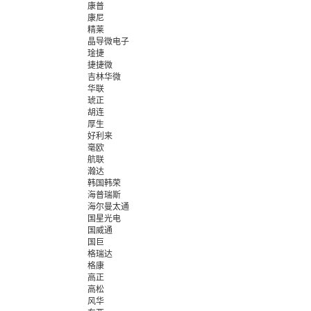
康普
康尼
精莱
晶导微电子
琻捷
捷捷微
吉林华微
华联
琥正
胡连
厚生
好利来
毫欧
航联
瀚达
韩国韩荣
海普瑞斯
海尔曼太通
国星光电
国威通
国巨
格瑞达
格康
高正
高松
风华