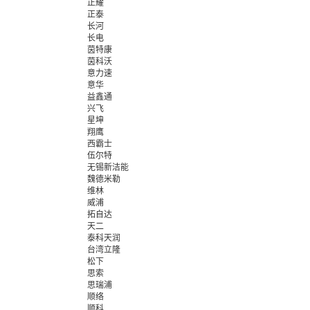
正耀
正泰
长河
长电
茵特康
茵科沃
意力速
意华
益鑫通
兴飞
星坤
翔鹰
西霸士
伍尔特
无锡新洁能
魏德米勒
维林
威浦
拓自达
天二
泰科天润
台湾立隆
松下
思索
思瑞浦
顺络
顺科