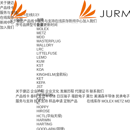
关于捷迈
产品线卡
服务与支持
首页 >
在线库存
在线库存
全部
品牌
关于捷迈
产品线卡
服务与支持
在线库存
新闻中心
加入我们
新闻中心
序号
品牌
型号
全部
数量
更新时间
加入我们
MOLEX
METZ
MDD
MASTERPLUG
MALLORY
LRC
LITTELFUSE
LEMO
KUM
KST
KOA
KINGHELM(金航标)
KET
KEFA
JST
JAE
关于捷迈
企业介绍
企业文化
发展历程
代理证书
联系我们
INFINEON
产品线卡
泰科
安世半导体
日压瑞子
毫欧电子
莫仕
美浦森半导体
民承电子
IGUS
服务与支持
技术支持
样品申请
定制产品
在线库存
MOLEX
METZ
M
IC
HOPPY
HIROSE
HCTL(华灿天禄)
HARWIN
HARTING
GOOD-ARK(固锝)