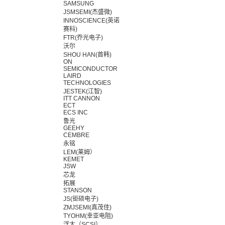
SAMSUNG
JSMSEMI(杰盛微)
INNOSCIENCE(英诺
赛科)
FTR(乔光电子)
沃尔
SHOU HAN(首韩)
ON
SEMICONDUCTOR
LAIRD
TECHNOLOGIES
JESTEK(江智)
ITT CANNON
ECT
ECS INC
鲁光
GEEHY
CEMBRE
永铭
LEM(莱姆）
KEMET
JSW
芯龙
拓展
STANSON
JS(钜硕电子)
ZMJSEMI(真茂佳)
TYOHM(幸亚电阻)
浮太（SCSI）