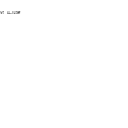
建设
:
深圳联雅