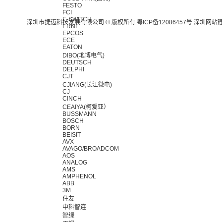
FESTO
FCI
E-SWITCH
深圳市捷迈科技发展有限公司 © 版权所有
粤ICP备12086457号
深圳网站
ERNI
EPCOS
ECE
EATON
DIBO(地博电气)
DEUTSCH
DELPHI
CJT
CJIANG(长江微电)
CJ
CINCH
CEAIYA(柯爱亚）
BUSSMANN
BOSCH
BORN
BEISIT
AVX
AVAGO/BROADCOM
AOS
ANALOG
AMS
AMPHENOL
ABB
3M
住友
中科智连
智绿