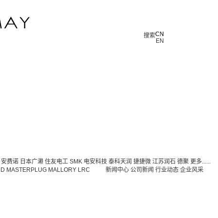
CN
CN
搜索
EN
安费诺
日本广濑
住友电工
SMK
电安科技
泰科天润
捷捷微
江苏润石
德聚
更多......
DD
MASTERPLUG
MALLORY
LRC
新闻中心
公司新闻
行业动态
企业风采