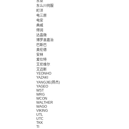
东亚
东么川伺服
町洋
电三原
电安
典威
得润
达晶微
博罗县嘉治
巴斯巴
奥伦德
安林
爱仕特
艾尼维尔
艾迈斯
YEONHO
YAZAKI
YANGJIE(扬杰)
YAGEO
WST
WRG
WCON
WALTHER
WAGO
VIKING
UTL
UTC
TKK
TI