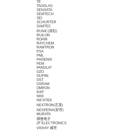
TE
TAOGLAS
SENSATA
SEMTECH
SEI
SCHURTER
SAMTEC
RUNIC(润石)
RUILON
ROHM
RAYCHEM
RAMTRON
PSA
PML
PHOENIX
PEM
PANDUIT
OZO
OUPIIN
OST
OSRAM
OMRON
NXP
NKK
NICHTEK
NEXTRON(正凌)
NEXPERIA(安世)
MURATA
禄普电子
ZF ELECTRONICS
VISHAY 威世