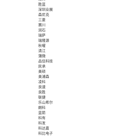
胜蓝
深圳业展
森尼克
三菱
赛川
润石
瑞萨
瑞隆源
秋曜
清江
蒲微
品信科技
民承
美硕
美浦森
凌科
良速
良胜
联捷
乐山希尔
朗科
蓝箭
科有
科发
科达嘉
科比电子