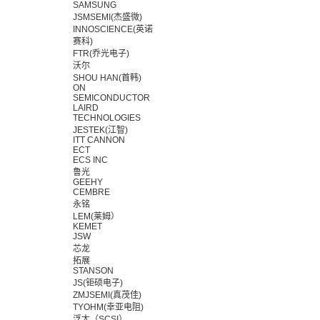
SAMSUNG
JSMSEMI(杰盛微)
INNOSCIENCE(英诺
赛科)
FTR(乔光电子)
沃尔
SHOU HAN(首韩)
ON
SEMICONDUCTOR
LAIRD
TECHNOLOGIES
JESTEK(江智)
ITT CANNON
ECT
ECS INC
鲁光
GEEHY
CEMBRE
永铭
LEM(莱姆）
KEMET
JSW
芯龙
拓展
STANSON
JS(钜硕电子)
ZMJSEMI(真茂佳)
TYOHM(幸亚电阻)
浮太（SCSI）