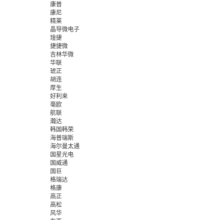
康普
康尼
精莱
晶导微电子
琻捷
捷捷微
吉林华微
华联
琥正
胡连
厚生
好利来
毫欧
航联
瀚达
韩国韩荣
海普瑞斯
海尔曼太通
国星光电
国威通
国巨
格瑞达
格康
高正
高松
风华