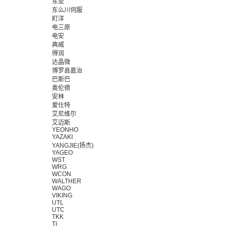
东亚
东么川伺服
町洋
电三原
电安
典威
得润
达晶微
博罗县嘉治
巴斯巴
奥伦德
安林
爱仕特
艾尼维尔
艾迈斯
YEONHO
YAZAKI
YANGJIE(扬杰)
YAGEO
WST
WRG
WCON
WALTHER
WAGO
VIKING
UTL
UTC
TKK
TI