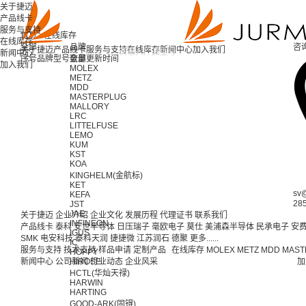
关于捷迈
产品线卡
服务与支持
首页 >
在线库存
在线库存
全部
品牌
咨
关于捷迈
产品线卡
服务与支持
在线库存
新闻中心
加入我们
新闻中心
序号
品牌
型号
全部
数量
更新时间
加入我们
MOLEX
METZ
MDD
MASTERPLUG
MALLORY
LRC
LITTELFUSE
LEMO
KUM
KST
KOA
KINGHELM(金航标)
KET
sv
KEFA
28
JST
JAE
关于捷迈
企业介绍
企业文化
发展历程
代理证书
联系我们
INFINEON
产品线卡
泰科
安世半导体
日压瑞子
毫欧电子
莫仕
美浦森半导体
民承电子
安
IGUS
SMK
电安科技
泰科天润
捷捷微
江苏润石
德聚
更多......
IC
服务与支持
技术支持
样品申请
定制产品
在线库存
MOLEX
METZ
MDD
MAST
HOPPY
新闻中心
公司新闻
HIROSE
行业动态
企业风采
加
HCTL(华灿天禄)
HARWIN
HARTING
GOOD-ARK(固锝)