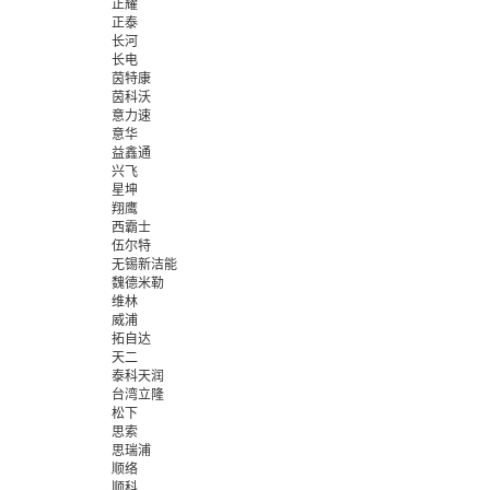
正耀
正泰
长河
长电
茵特康
茵科沃
意力速
意华
益鑫通
兴飞
星坤
翔鹰
西霸士
伍尔特
无锡新洁能
魏德米勒
维林
威浦
拓自达
天二
泰科天润
台湾立隆
松下
思索
思瑞浦
顺络
顺科