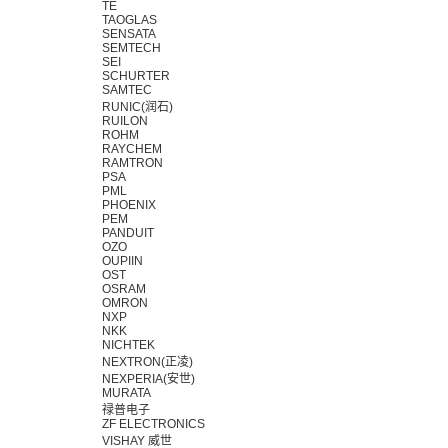
TE
TAOGLAS
SENSATA
SEMTECH
SEI
SCHURTER
SAMTEC
RUNIC(润石)
RUILON
ROHM
RAYCHEM
RAMTRON
PSA
PML
PHOENIX
PEM
PANDUIT
OZO
OUPIIN
OST
OSRAM
OMRON
NXP
NKK
NICHTEK
NEXTRON(正凌)
NEXPERIA(安世)
MURATA
禄普电子
ZF ELECTRONICS
VISHAY 威世