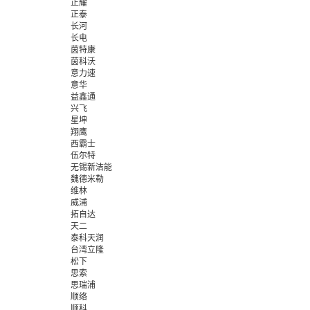
正耀
正泰
长河
长电
茵特康
茵科沃
意力速
意华
益鑫通
兴飞
星坤
翔鹰
西霸士
伍尔特
无锡新洁能
魏德米勒
维林
威浦
拓自达
天二
泰科天润
台湾立隆
松下
思索
思瑞浦
顺络
顺科