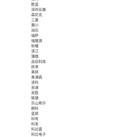
胜蓝
深圳业展
森尼克
三菱
赛川
润石
瑞萨
瑞隆源
秋曜
清江
蒲微
品信科技
民承
美硕
美浦森
凌科
良速
良胜
联捷
乐山希尔
朗科
蓝箭
科有
科发
科达嘉
科比电子