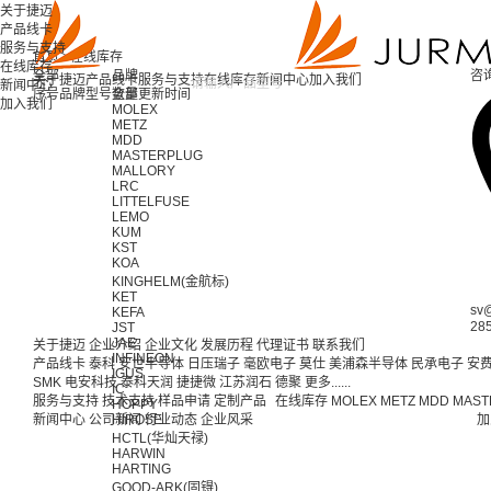
关于捷迈
产品线卡
服务与支持
首页 >
在线库存
在线库存
全部
品牌
咨
关于捷迈
产品线卡
服务与支持
在线库存
新闻中心
加入我们
新闻中心
序号
品牌
型号
全部
数量
更新时间
加入我们
MOLEX
METZ
MDD
MASTERPLUG
MALLORY
LRC
LITTELFUSE
LEMO
KUM
KST
KOA
KINGHELM(金航标)
KET
sv
KEFA
28
JST
JAE
关于捷迈
企业介绍
企业文化
发展历程
代理证书
联系我们
INFINEON
产品线卡
泰科
安世半导体
日压瑞子
毫欧电子
莫仕
美浦森半导体
民承电子
安
IGUS
SMK
电安科技
泰科天润
捷捷微
江苏润石
德聚
更多......
IC
服务与支持
技术支持
样品申请
定制产品
在线库存
MOLEX
METZ
MDD
MAST
HOPPY
新闻中心
公司新闻
HIROSE
行业动态
企业风采
加
HCTL(华灿天禄)
HARWIN
HARTING
GOOD-ARK(固锝)