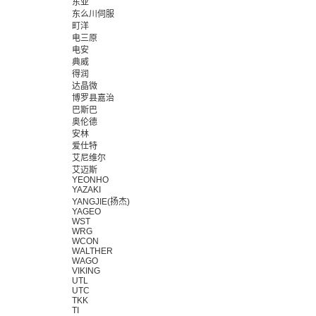
东亚
东么川伺服
町洋
电三原
电安
典威
得润
达晶微
博罗县嘉治
巴斯巴
奥伦德
安林
爱仕特
艾尼维尔
艾迈斯
YEONHO
YAZAKI
YANGJIE(扬杰)
YAGEO
WST
WRG
WCON
WALTHER
WAGO
VIKING
UTL
UTC
TKK
TI