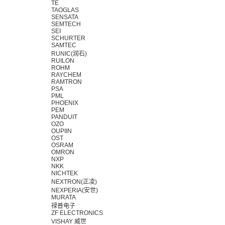
TE
TAOGLAS
SENSATA
SEMTECH
SEI
SCHURTER
SAMTEC
RUNIC(润石)
RUILON
ROHM
RAYCHEM
RAMTRON
PSA
PML
PHOENIX
PEM
PANDUIT
OZO
OUPIIN
OST
OSRAM
OMRON
NXP
NKK
NICHTEK
NEXTRON(正凌)
NEXPERIA(安世)
MURATA
禄普电子
ZF ELECTRONICS
VISHAY 威世