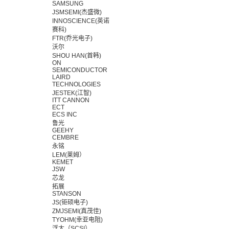
SAMSUNG
JSMSEMI(杰盛微)
INNOSCIENCE(英诺
赛科)
FTR(乔光电子)
沃尔
SHOU HAN(首韩)
ON
SEMICONDUCTOR
LAIRD
TECHNOLOGIES
JESTEK(江智)
ITT CANNON
ECT
ECS INC
鲁光
GEEHY
CEMBRE
永铭
LEM(莱姆）
KEMET
JSW
芯龙
拓展
STANSON
JS(钜硕电子)
ZMJSEMI(真茂佳)
TYOHM(幸亚电阻)
浮太（SCSI）