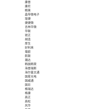
康普
康尼
精莱
晶导微电子
琻捷
捷捷微
吉林华微
华联
琥正
胡连
厚生
好利来
毫欧
航联
瀚达
韩国韩荣
海普瑞斯
海尔曼太通
国星光电
国威通
国巨
格瑞达
格康
高正
高松
风华