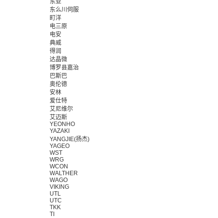
东亚
东么川伺服
町洋
电三原
电安
典威
得润
达晶微
博罗县嘉治
巴斯巴
奥伦德
安林
爱仕特
艾尼维尔
艾迈斯
YEONHO
YAZAKI
YANGJIE(扬杰)
YAGEO
WST
WRG
WCON
WALTHER
WAGO
VIKING
UTL
UTC
TKK
TI