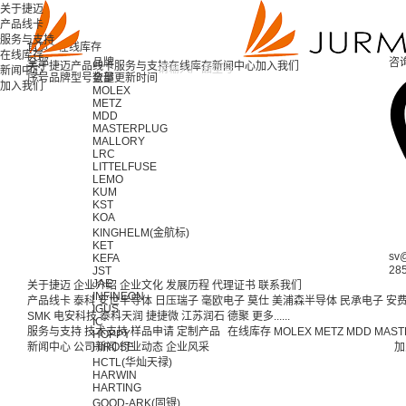
关于捷迈
产品线卡
服务与支持
首页 >
在线库存
在线库存
全部
品牌
咨
关于捷迈
产品线卡
服务与支持
在线库存
新闻中心
加入我们
新闻中心
序号
品牌
型号
全部
数量
更新时间
加入我们
MOLEX
METZ
MDD
MASTERPLUG
MALLORY
LRC
LITTELFUSE
LEMO
KUM
KST
KOA
KINGHELM(金航标)
KET
sv
KEFA
28
JST
JAE
关于捷迈
企业介绍
企业文化
发展历程
代理证书
联系我们
INFINEON
产品线卡
泰科
安世半导体
日压瑞子
毫欧电子
莫仕
美浦森半导体
民承电子
安
IGUS
SMK
电安科技
泰科天润
捷捷微
江苏润石
德聚
更多......
IC
服务与支持
技术支持
样品申请
定制产品
在线库存
MOLEX
METZ
MDD
MAST
HOPPY
新闻中心
公司新闻
HIROSE
行业动态
企业风采
加
HCTL(华灿天禄)
HARWIN
HARTING
GOOD-ARK(固锝)