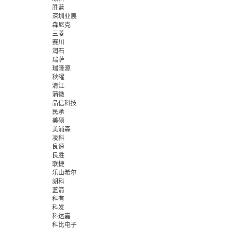
胜蓝
深圳业展
森尼克
三菱
赛川
润石
瑞萨
瑞隆源
秋曜
清江
蒲微
品信科技
民承
美硕
美浦森
凌科
良速
良胜
联捷
乐山希尔
朗科
蓝箭
科有
科发
科达嘉
科比电子