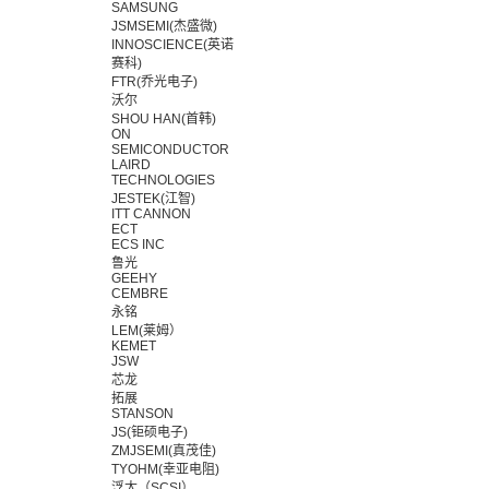
SAMSUNG
JSMSEMI(杰盛微)
INNOSCIENCE(英诺
赛科)
FTR(乔光电子)
沃尔
SHOU HAN(首韩)
ON
SEMICONDUCTOR
LAIRD
TECHNOLOGIES
JESTEK(江智)
ITT CANNON
ECT
ECS INC
鲁光
GEEHY
CEMBRE
永铭
LEM(莱姆）
KEMET
JSW
芯龙
拓展
STANSON
JS(钜硕电子)
ZMJSEMI(真茂佳)
TYOHM(幸亚电阻)
浮太（SCSI）