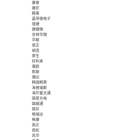
康普
康尼
精莱
晶导微电子
琻捷
捷捷微
吉林华微
华联
琥正
胡连
厚生
好利来
毫欧
航联
瀚达
韩国韩荣
海普瑞斯
海尔曼太通
国星光电
国威通
国巨
格瑞达
格康
高正
高松
风华