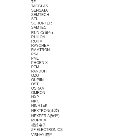
TE
TAOGLAS
SENSATA
SEMTECH
SEI
SCHURTER
SAMTEC
RUNIC(润石)
RUILON
ROHM
RAYCHEM
RAMTRON
PSA
PML
PHOENIX
PEM
PANDUIT
OZO
OUPIIN
OST
OSRAM
OMRON
NXP
NKK
NICHTEK
NEXTRON(正凌)
NEXPERIA(安世)
MURATA
禄普电子
ZF ELECTRONICS
VISHAY 威世