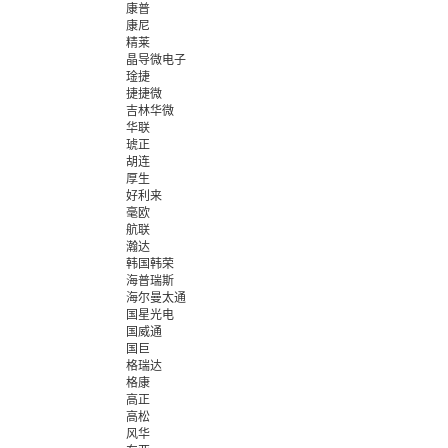
康普
康尼
精莱
晶导微电子
琻捷
捷捷微
吉林华微
华联
琥正
胡连
厚生
好利来
毫欧
航联
瀚达
韩国韩荣
海普瑞斯
海尔曼太通
国星光电
国威通
国巨
格瑞达
格康
高正
高松
风华