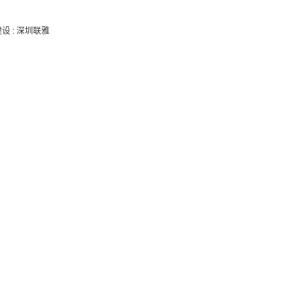
建设
:
深圳联雅