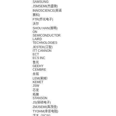
SAMSUNG
JSMSEMI(杰盛微)
INNOSCIENCE(英诺
赛科)
FTR(乔光电子)
沃尔
SHOU HAN(首韩)
ON
SEMICONDUCTOR
LAIRD
TECHNOLOGIES
JESTEK(江智)
ITT CANNON
ECT
ECS INC
鲁光
GEEHY
CEMBRE
永铭
LEM(莱姆）
KEMET
JSW
芯龙
拓展
STANSON
JS(钜硕电子)
ZMJSEMI(真茂佳)
TYOHM(幸亚电阻)
浮太（SCSI）