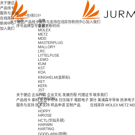
关于捷迈
产品线卡
服务与支持
首页 >
在线库存
在线库存
全部
品牌
关于捷迈
产品线卡
服务与支持
在线库存
新闻中心
加入我们
新闻中心
序号
品牌
型号
全部
数量
更新时间
加入我们
MOLEX
METZ
MDD
MASTERPLUG
MALLORY
LRC
LITTELFUSE
LEMO
KUM
KST
KOA
KINGHELM(金航标)
KET
KEFA
JST
JAE
关于捷迈
企业介绍
企业文化
发展历程
代理证书
联系我们
INFINEON
产品线卡
泰科
安世半导体
日压瑞子
毫欧电子
莫仕
美浦森半导体
民承电子
IGUS
服务与支持
技术支持
样品申请
定制产品
在线库存
MOLEX
METZ
M
IC
HOPPY
HIROSE
HCTL(华灿天禄)
HARWIN
HARTING
GOOD-ARK(固锝)