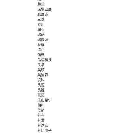
胜蓝
深圳业展
森尼克
三菱
赛川
润石
瑞萨
瑞隆源
秋曜
清江
蒲微
品信科技
民承
美硕
美浦森
凌科
良速
良胜
联捷
乐山希尔
朗科
蓝箭
科有
科发
科达嘉
科比电子