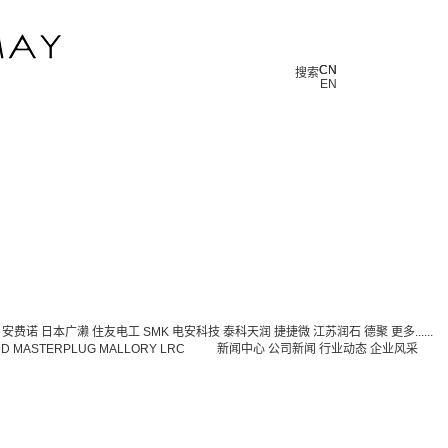
CN
CN
搜索
EN
安费诺
日本广濑
住友电工
SMK
电安科技
泰科天润
捷捷微
江苏润石
德聚
更多......
DD
MASTERPLUG
MALLORY
LRC
新闻中心
公司新闻
行业动态
企业风采