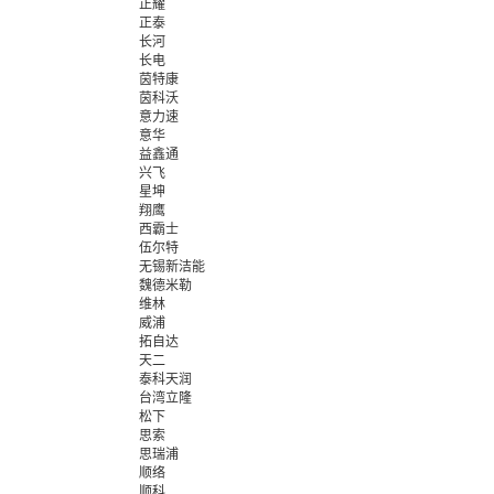
正耀
正泰
长河
长电
茵特康
茵科沃
意力速
意华
益鑫通
兴飞
星坤
翔鹰
西霸士
伍尔特
无锡新洁能
魏德米勒
维林
威浦
拓自达
天二
泰科天润
台湾立隆
松下
思索
思瑞浦
顺络
顺科