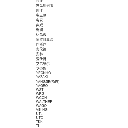
东亚
东么川伺服
町洋
电三原
电安
典威
得润
达晶微
博罗县嘉治
巴斯巴
奥伦德
安林
爱仕特
艾尼维尔
艾迈斯
YEONHO
YAZAKI
YANGJIE(扬杰)
YAGEO
WST
WRG
WCON
WALTHER
WAGO
VIKING
UTL
UTC
TKK
TI