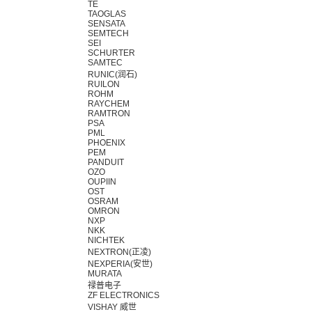
TE
TAOGLAS
SENSATA
SEMTECH
SEI
SCHURTER
SAMTEC
RUNIC(润石)
RUILON
ROHM
RAYCHEM
RAMTRON
PSA
PML
PHOENIX
PEM
PANDUIT
OZO
OUPIIN
OST
OSRAM
OMRON
NXP
NKK
NICHTEK
NEXTRON(正凌)
NEXPERIA(安世)
MURATA
禄普电子
ZF ELECTRONICS
VISHAY 威世