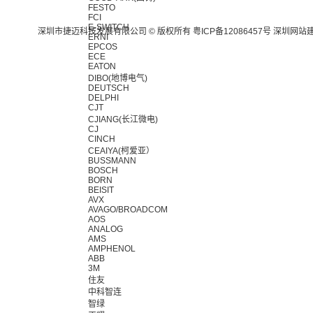
FESTO
FCI
E-SWITCH
深圳市捷迈科技发展有限公司 © 版权所有
粤ICP备12086457号
深圳网站
ERNI
EPCOS
ECE
EATON
DIBO(地博电气)
DEUTSCH
DELPHI
CJT
CJIANG(长江微电)
CJ
CINCH
CEAIYA(柯爱亚）
BUSSMANN
BOSCH
BORN
BEISIT
AVX
AVAGO/BROADCOM
AOS
ANALOG
AMS
AMPHENOL
ABB
3M
住友
中科智连
智绿