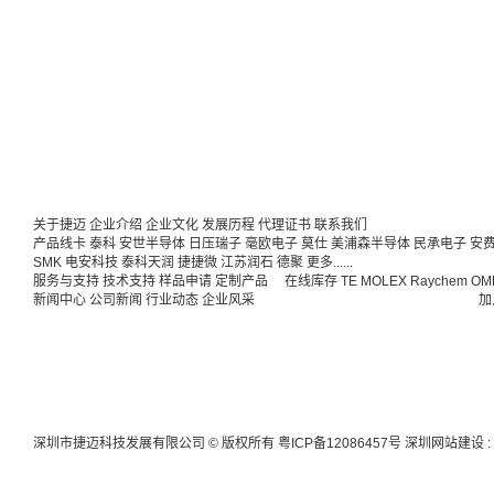
关于捷迈
企业介绍
企业文化
发展历程
代理证书
联系我们
产品线卡
泰科
安世半导体
日压瑞子
毫欧电子
莫仕
美浦森半导体
民承电子
安
SMK
电安科技
泰科天润
捷捷微
江苏润石
德聚
更多......
服务与支持
技术支持
样品申请
定制产品
在线库存
TE
MOLEX
Raychem
OM
新闻中心
公司新闻
行业动态
企业风采
加
深圳市捷迈科技发展有限公司 © 版权所有
粤ICP备12086457号
深圳网站建设
: