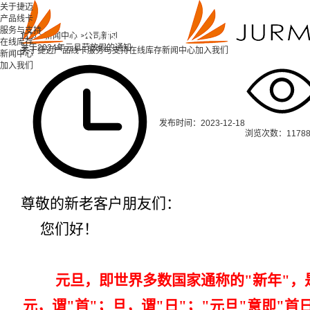
关于捷迈
产品线卡
服务与支持
首页 >
新闻中心 >
公司新闻
在线库存
关于2024年元旦节放假的通知
关于捷迈
产品线卡
服务与支持
在线库存
新闻中心
加入我们
新闻中心
加入我们
发布时间：2023-12-18
浏览次数：1178
尊敬的新老客户朋友们：
您们好！
元旦，即世界多数国家通称的"新年"，
元，谓"首"；旦，谓"日"；"元旦"意即"首