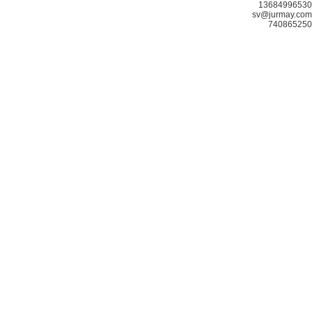
13684996530
sv@jurmay.com
740865250