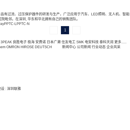
品有过流、过压保护器件的研发与生产，广泛应用于汽车、LED照明、无人机、智
院毗邻。在深圳, 华东和华北拥有自己的销售团队。
ray
PPTC-L
PPTC-N
1
3PEAK
良胜电子
极海
安费诺
日本广濑
住友电工
SMK
电安科技
泰科天润
更多......
hem
OMRON
HIROSE
DEUTSCH
新闻中心
公司新闻
行业动态
企业风采
建设
:
深圳联雅