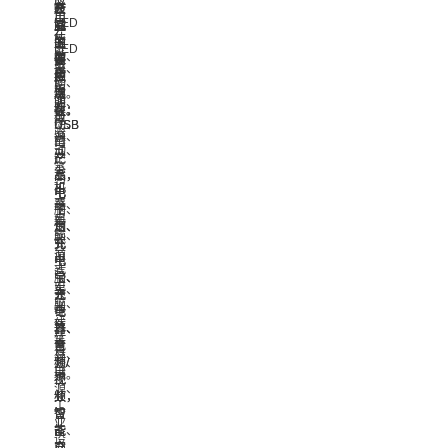
应
应
产
产
衰
衰
新
在
用
用
LED
品
品
减
减
能
在
在
驱
主
主
的
的
源
LED
家
动、
要
要
保
保
等
驱
电、
面
应
应
护
护
领
动、
照
板
用
用
次
次
域。
面
明、
驱
在：
在：
数。
数。
板
电
USB
USB
动、
驱
源、
口
口
笔
动、
办
产
产
记
笔
公
品，
品，
本
记
机
电
电
电
本
器、
子
子
脑、
电
新
烟、
烟、
台
脑、
能
充
充
式
台
源
电
电
电
式
汽
宝、
宝、
脑、
电
车、
充
充
云
脑、
光
电
电
计
云
伏
器、
器、
算、
计
等
音
音
电
算、
领
频/
频/
源、
电
域。
视
视
工
源、
频，
频，
业
工
智
智
设
业
能
能
备、
设