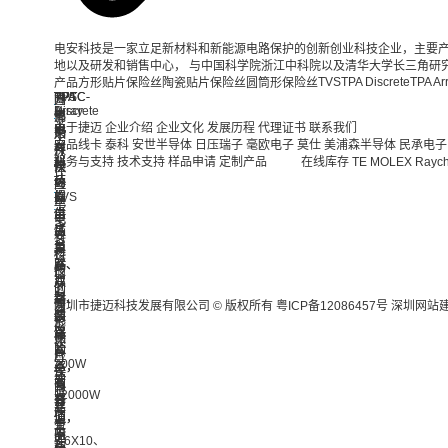
电安科技是一家立足新材料和新能源电路保护的创新创业科技企业，主要产
地以及研发和销售中心， 与中国科学院浙江中科院以及清华大学长三角研究
TVS
TPA Discrete
TPA Ar
产品
方形贴片保险丝
陶瓷贴片保险丝
圆筒形保险丝
PPTC-
PPTC-
TPA
TPA
TVS
圆
陶
方
N
L
Array
Discrete
电
筒
瓷
形
关于捷迈
企业介绍
企业文化
发展历程
代理证书
联系我们
电
电
电
电
安
形
贴
贴
产品线卡
泰科
安世半导体
日压瑞子
毫欧电子
莫仕
美浦森半导体
民承电子
安
安
安
安
科
保
片
片
服务与支持
技术支持
样品申请
定制产品
在线库存
TE
MOLEX
Rayc
科
科
科
科
技
险
保
保
技
技
技
技
的
丝
险
险
的
的
提
提
TVS
丝
丝
电
自
自
供
供
产
安
电
电
恢
恢
了
了
品
科
安
安
复
复
单
单
为
技
科
科
贴
贴
路、
路、
客
的
技
技
片
片
双
双
户
圆
的
的
封
封
路、
路、
提
筒
陶
方
深圳市捷迈科技发展有限公司 © 版权所有
粤ICP备12086457号
深圳网站
装
装
四
四
供
形
瓷
形
保
保
路
路
了
保
贴
贴
险
险
的
的
从
险
片
片
200W
丝，
丝，
不
不
丝
保
保
到
有
有
同
同
主
险
险
12000W
普
普
容
容
要
丝
丝
的
通
通
值，
值，
有
主
主
宽
阻
阻
不
不
3.6X10、
要
要
功