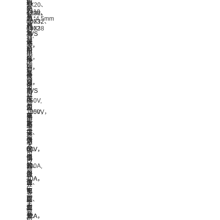
抗
抗
同
同
5X20、
有
有
率
N
N
封
封
2410,
6X32、
1206，
浪
系
系
装
装
11*4.5mm
10X32、
0603，
涌
列
列
的
的
封
10X38
0402
保
和
和
TVS
TVS
装,
封
封
护
低
低
保
保
电
装，
装，
方
阻
阻
护
护
压
电
电
案，
抗
抗
阵
阵
最
压
压
L
L
产
列，
列，
高
最
最
系
系
品
硅
硅
可
高
高
列，
列，
可
基
基
以
可
可
电
电
TVS
TVS
用
到
以
以
压
压
可
可
在
250V,
到
到
最
最
为
为
汽
电
1000V，
125V，
高
高
电
电
车
流
电
电
可
可
路
路
电
最
流
流
以
以
提
提
子、
大
最
最
到
到
供
供
通
可
大
大
60V，
60V，
很
很
讯、
以
可
可
电
电
低
低
照
到
以
以
流
流
的
的
明、
100A,
到
到
最
最
嵌
嵌
电
产
40A，
30A，
大
大
位
位
源、
品
产
产
可
可
电
电
安
主
品
品
以
以
压
压
防、
要
主
主
到
到
和
和
工
应
要
要
12A，
12A，
无
无
业、
用