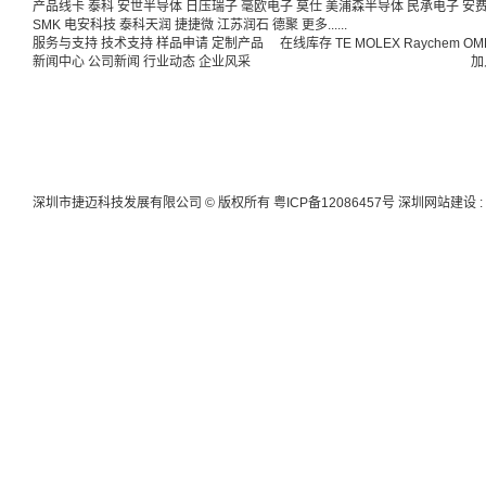
产品线卡
泰科
安世半导体
日压瑞子
毫欧电子
莫仕
美浦森半导体
民承电子
安
SMK
电安科技
泰科天润
捷捷微
江苏润石
德聚
更多......
服务与支持
技术支持
样品申请
定制产品
在线库存
TE
MOLEX
Raychem
OM
新闻中心
公司新闻
行业动态
企业风采
加
深圳市捷迈科技发展有限公司 © 版权所有
粤ICP备12086457号
深圳网站建设
: