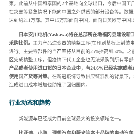
束。此前从中国和泰国的2个基地向全球出口，今后中国工
在灾害等紧急情况下能向中国之外供货的部分设备等。数据显
达到约211万部。其中15万部面向中国，面向日美欧等中国
日本安川电机(Yaskawa)将在总部所在地福冈县建
采购比例。
主力产品逆变器的精整工序(在印刷基板上封装
进行。主要零部件的自产率将从目前的25%提高到50%。
区完成精整工序，但疫情下代工企业也无法采购到所有零部
产品或者使用进口货的日本企业中，有24.6%已经实施或
使用国产货等对策。
在新冠疫情导致供应链混乱的背景下，
造成进口成本增加也助推了回归国内。
行业动态和趋势
新能源车已经成为目前全球最大的投资领域之一。
比亚迪、小鹏、理想汽车和蔚来等本土品牌的电动汽车