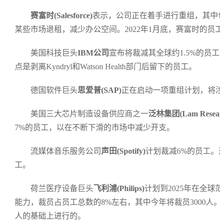
赛富时(Salesforce)
表示，公司正在着手进行重组，其中
某些市场退租，减少办公空间。2022年1月底，赛富时的员工达
美国科技巨头
IBM公司
宣布将裁减其全球约1.5%的员
点是剥离Kyndryl和Watson Health部门后留下的员工。
德国软件巨头
思
爱普(SAP)
正在启动一项重组计划，将涉
美国三大芯片制造设备供应商之一
泛林集团(Lam Resear
7%的员工，以在不断下滑的市场中减少开支。
流媒体音乐服务公司
声田(Spotify)
计划裁减6%的员工。
工。
荷兰医疗设备巨头
飞利浦(Philips)
计划到2025年在全球
能力，裁员占员工总数的8%左右，其中今年将裁员3000人。
人的基础上进行的。