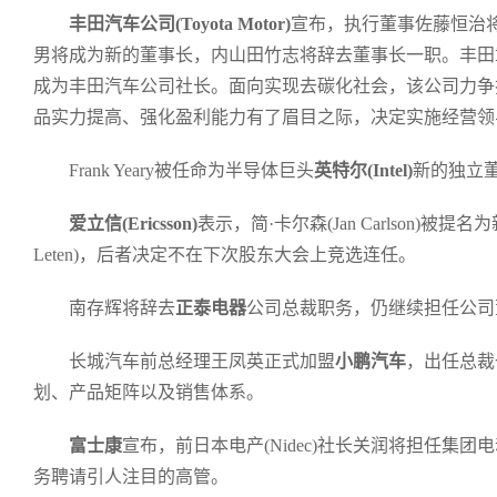
丰田汽车公司(Toyot
a Motor)
宣布，执行董事佐藤恒治将
男将成为新的董事长，内山田竹志将辞去董事长一职。丰田章
成为丰田汽车公司社长。面向实现去碳化社会，该公司力争
品实力提高、强化盈利能力有了眉目之际，决定实施经营领
Frank Yeary被任命为半导体巨头
英特尔(Intel)
新的独立董事
爱立信(Ericsson)
表示，简·卡尔森(Jan Carlson)被提
Leten)，后者决定不在下次股东大会上竞选连任。
南存辉将辞去
正泰电器
公司总裁职务，仍继续担任公司
长城汽车前总经理王凤英正式加盟
小鹏汽车
，出任总裁
划、产品矩阵以及销售体系。
富士康
宣布，前日本电产(Nidec)社长关润将担任集
务聘请引人注目的高管。