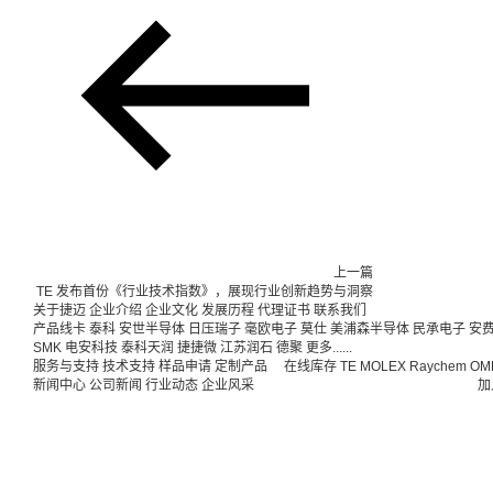
上一篇
TE 发布首份《行业技术指数》，展现行业创新趋势与洞察
关于捷迈
企业介绍
企业文化
发展历程
代理证书
联系我们
产品线卡
泰科
安世半导体
日压瑞子
毫欧电子
莫仕
美浦森半导体
民承电子
安
SMK
电安科技
泰科天润
捷捷微
江苏润石
德聚
更多......
服务与支持
技术支持
样品申请
定制产品
在线库存
TE
MOLEX
Raychem
OM
新闻中心
公司新闻
行业动态
企业风采
加