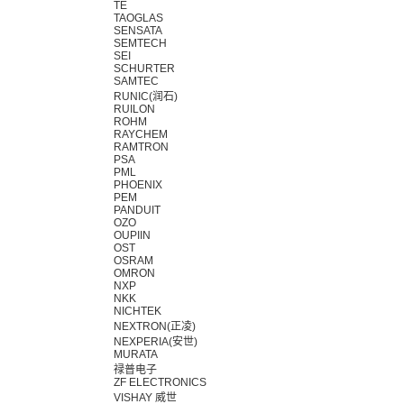
TE
TAOGLAS
SENSATA
SEMTECH
SEI
SCHURTER
SAMTEC
RUNIC(润石)
RUILON
ROHM
RAYCHEM
RAMTRON
PSA
PML
PHOENIX
PEM
PANDUIT
OZO
OUPIIN
OST
OSRAM
OMRON
NXP
NKK
NICHTEK
NEXTRON(正凌)
NEXPERIA(安世)
MURATA
禄普电子
ZF ELECTRONICS
VISHAY 威世