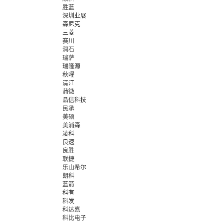
胜蓝
深圳业展
森尼克
三菱
赛川
润石
瑞萨
瑞隆源
秋曜
清江
蒲微
品信科技
民承
美硕
美浦森
凌科
良速
良胜
联捷
乐山希尔
朗科
蓝箭
科有
科发
科达嘉
科比电子