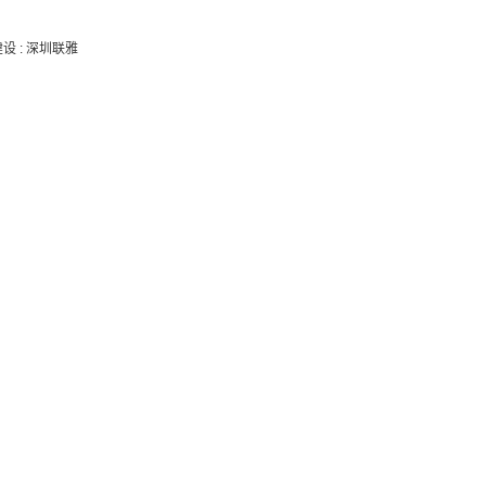
建设
:
深圳联雅