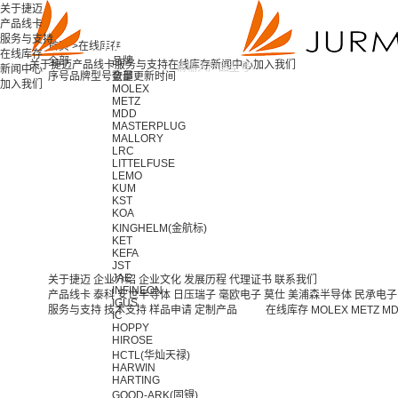
关于捷迈
产品线卡
服务与支持
首页 >
在线库存
在线库存
全部
品牌
关于捷迈
产品线卡
服务与支持
在线库存
新闻中心
加入我们
新闻中心
序号
品牌
型号
全部
数量
更新时间
加入我们
MOLEX
METZ
MDD
MASTERPLUG
MALLORY
LRC
LITTELFUSE
LEMO
KUM
KST
KOA
KINGHELM(金航标)
KET
KEFA
JST
JAE
关于捷迈
企业介绍
企业文化
发展历程
代理证书
联系我们
INFINEON
产品线卡
泰科
安世半导体
日压瑞子
毫欧电子
莫仕
美浦森半导体
民承电子
IGUS
服务与支持
技术支持
样品申请
定制产品
在线库存
MOLEX
METZ
M
IC
HOPPY
HIROSE
HCTL(华灿天禄)
HARWIN
HARTING
GOOD-ARK(固锝)