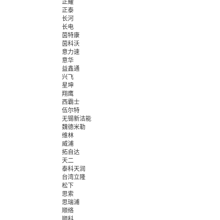
正耀
正泰
长河
长电
茵特康
茵科沃
意力速
意华
益鑫通
兴飞
星坤
翔鹰
西霸士
伍尔特
无锡新洁能
魏德米勒
维林
威浦
拓自达
天二
泰科天润
台湾立隆
松下
思索
思瑞浦
顺络
顺科