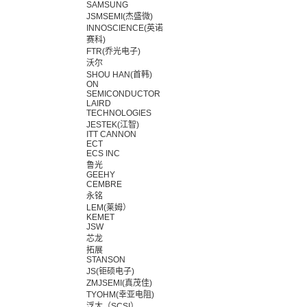
SAMSUNG
JSMSEMI(杰盛微)
INNOSCIENCE(英诺
赛科)
FTR(乔光电子)
沃尔
SHOU HAN(首韩)
ON
SEMICONDUCTOR
LAIRD
TECHNOLOGIES
JESTEK(江智)
ITT CANNON
ECT
ECS INC
鲁光
GEEHY
CEMBRE
永铭
LEM(莱姆）
KEMET
JSW
芯龙
拓展
STANSON
JS(钜硕电子)
ZMJSEMI(真茂佳)
TYOHM(幸亚电阻)
浮太（SCSI）