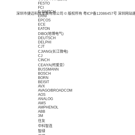
FESTO
FCI
E-SWITCH
深圳市捷迈科技发展有限公司 © 版权所有
粤ICP备12086457号
深圳网站
ERNI
EPCOS
ECE
EATON
DIBO(地博电气)
DEUTSCH
DELPHI
CJT
CJIANG(长江微电)
CJ
CINCH
CEAIYA(柯爱亚）
BUSSMANN
BOSCH
BORN
BEISIT
AVX
AVAGO/BROADCOM
AOS
ANALOG
AMS
AMPHENOL
ABB
3M
住友
中科智连
智绿