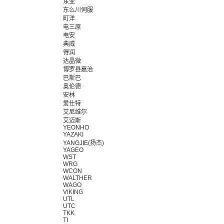
东亚
东么川伺服
町洋
电三原
电安
典威
得润
达晶微
博罗县嘉治
巴斯巴
奥伦德
安林
爱仕特
艾尼维尔
艾迈斯
YEONHO
YAZAKI
YANGJIE(扬杰)
YAGEO
WST
WRG
WCON
WALTHER
WAGO
VIKING
UTL
UTC
TKK
TI