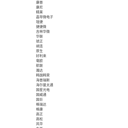
康普
康尼
精莱
晶导微电子
琻捷
捷捷微
吉林华微
华联
琥正
胡连
厚生
好利来
毫欧
航联
瀚达
韩国韩荣
海普瑞斯
海尔曼太通
国星光电
国威通
国巨
格瑞达
格康
高正
高松
风华