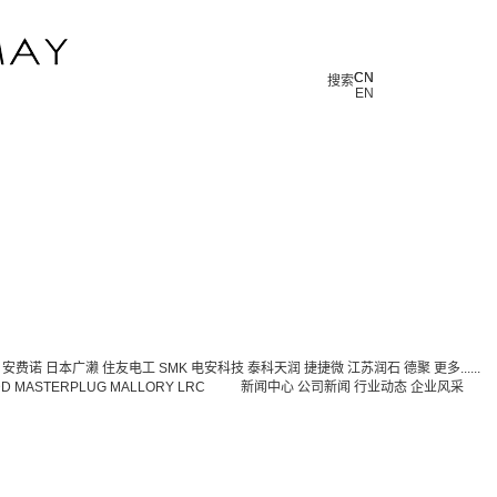
CN
CN
搜索
EN
安费诺
日本广濑
住友电工
SMK
电安科技
泰科天润
捷捷微
江苏润石
德聚
更多......
DD
MASTERPLUG
MALLORY
LRC
新闻中心
公司新闻
行业动态
企业风采