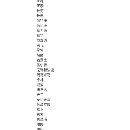
正耀
正泰
长河
长电
茵特康
茵科沃
意力速
意华
益鑫通
兴飞
星坤
翔鹰
西霸士
伍尔特
无锡新洁能
魏德米勒
维林
威浦
拓自达
天二
泰科天润
台湾立隆
松下
思索
思瑞浦
顺络
顺科