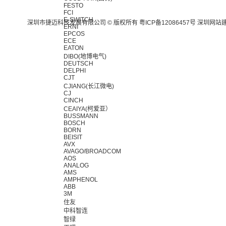
FESTO
FCI
E-SWITCH
深圳市捷迈科技发展有限公司 © 版权所有
粤ICP备12086457号
深圳网站
ERNI
EPCOS
ECE
EATON
DIBO(地博电气)
DEUTSCH
DELPHI
CJT
CJIANG(长江微电)
CJ
CINCH
CEAIYA(柯爱亚）
BUSSMANN
BOSCH
BORN
BEISIT
AVX
AVAGO/BROADCOM
AOS
ANALOG
AMS
AMPHENOL
ABB
3M
住友
中科智连
智绿