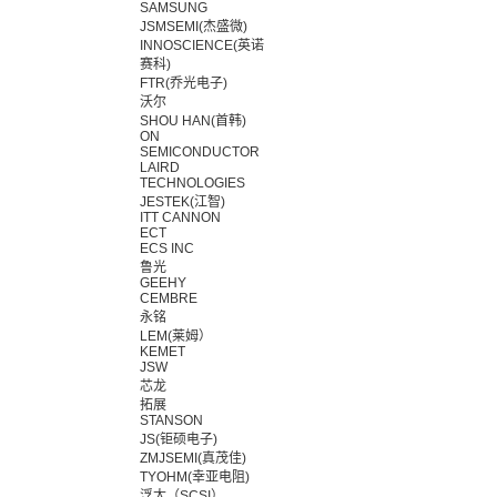
SAMSUNG
JSMSEMI(杰盛微)
INNOSCIENCE(英诺
赛科)
FTR(乔光电子)
沃尔
SHOU HAN(首韩)
ON
SEMICONDUCTOR
LAIRD
TECHNOLOGIES
JESTEK(江智)
ITT CANNON
ECT
ECS INC
鲁光
GEEHY
CEMBRE
永铭
LEM(莱姆）
KEMET
JSW
芯龙
拓展
STANSON
JS(钜硕电子)
ZMJSEMI(真茂佳)
TYOHM(幸亚电阻)
浮太（SCSI）