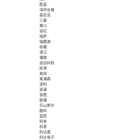
胜蓝
深圳业展
森尼克
三菱
赛川
润石
瑞萨
瑞隆源
秋曜
清江
蒲微
品信科技
民承
美硕
美浦森
凌科
良速
良胜
联捷
乐山希尔
朗科
蓝箭
科有
科发
科达嘉
科比电子