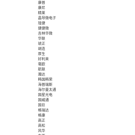
康普
康尼
精莱
晶导微电子
琻捷
捷捷微
吉林华微
华联
琥正
胡连
厚生
好利来
毫欧
航联
瀚达
韩国韩荣
海普瑞斯
海尔曼太通
国星光电
国威通
国巨
格瑞达
格康
高正
高松
风华