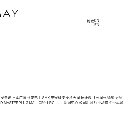
CN
CN
搜索
EN
安费诺
日本广濑
住友电工
SMK
电安科技
泰科天润
捷捷微
江苏润石
德聚
更多......
DD
MASTERPLUG
MALLORY
LRC
新闻中心
公司新闻
行业动态
企业风采