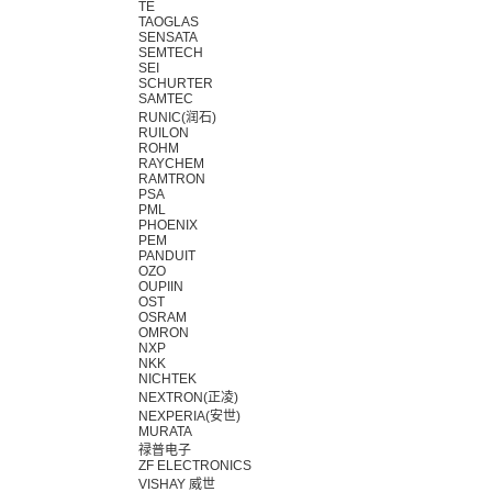
TE
TAOGLAS
SENSATA
SEMTECH
SEI
SCHURTER
SAMTEC
RUNIC(润石)
RUILON
ROHM
RAYCHEM
RAMTRON
PSA
PML
PHOENIX
PEM
PANDUIT
OZO
OUPIIN
OST
OSRAM
OMRON
NXP
NKK
NICHTEK
NEXTRON(正凌)
NEXPERIA(安世)
MURATA
禄普电子
ZF ELECTRONICS
VISHAY 威世