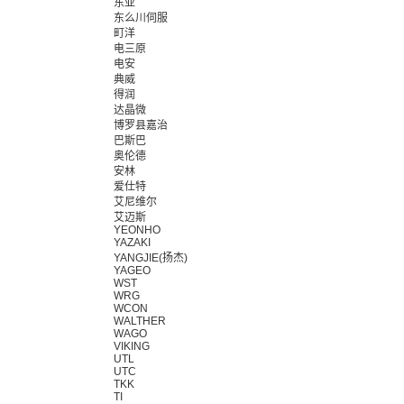
东亚
东么川伺服
町洋
电三原
电安
典威
得润
达晶微
博罗县嘉治
巴斯巴
奥伦德
安林
爱仕特
艾尼维尔
艾迈斯
YEONHO
YAZAKI
YANGJIE(扬杰)
YAGEO
WST
WRG
WCON
WALTHER
WAGO
VIKING
UTL
UTC
TKK
TI