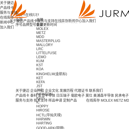
关于捷迈
产品线卡
服务与支持
首页 >
在线库存
在线库存
全部
品牌
关于捷迈
产品线卡
服务与支持
在线库存
新闻中心
加入我们
新闻中心
序号
品牌
型号
全部
数量
更新时间
加入我们
MOLEX
METZ
MDD
MASTERPLUG
MALLORY
LRC
LITTELFUSE
LEMO
KUM
KST
KOA
KINGHELM(金航标)
KET
KEFA
JST
JAE
关于捷迈
企业介绍
企业文化
发展历程
代理证书
联系我们
INFINEON
产品线卡
泰科
安世半导体
日压瑞子
毫欧电子
莫仕
美浦森半导体
民承电子
IGUS
服务与支持
技术支持
样品申请
定制产品
在线库存
MOLEX
METZ
M
IC
HOPPY
HIROSE
HCTL(华灿天禄)
HARWIN
HARTING
GOOD-ARK(固锝)