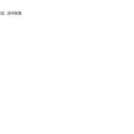
建设
:
深圳联雅